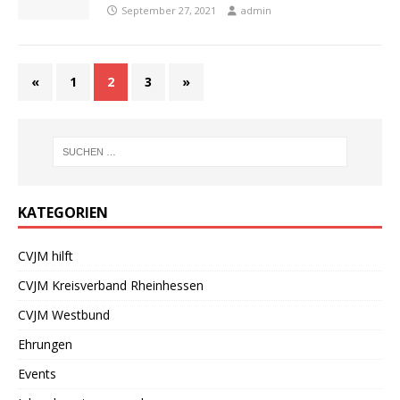
September 27, 2021
admin
«
1
2
3
»
KATEGORIEN
CVJM hilft
CVJM Kreisverband Rheinhessen
CVJM Westbund
Ehrungen
Events