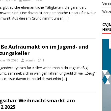
Verei
Es gibt etliche ehrenamtliche Tätigkeiten, die garantiert
Winz
nswert sind. Eine davon ist der persönliche Einsatz für Natur
Umwelt. Aus diesem Grund nimmt unser
[…]
CVJ
HER
ße Aufräumaktion im Jugend- und
zungskeller
nuar 10, 2026
admin
1
Irgendwie typisch für Keller: wenn man nicht regelmäßig
umt, sammelt sich in wenigen Jahren unglaublich viel „Zeug“
as meiste davon ist natürlich weiterhin
[…]
ngschar-Weihnachtsmarkt am
12.2025