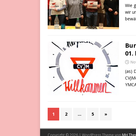
Wie g
wir u
bewä
Bu
01.
No
(as) 
CVJMe
YMCA 
1
2
…
5
»
Copyright © 2026 | WordPress Theme von
MH The