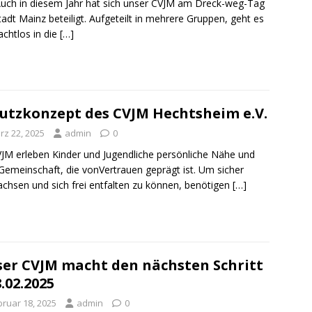
Auch in diesem Jahr hat sich unser CVJM am Dreck-weg-Tag
tadt Mainz beteiligt. Aufgeteilt in mehrere Gruppen, geht es
chtlos in die
[…]
utzkonzept des CVJM Hechtsheim e.V.
rz 22, 2025
admin
0
JM erleben Kinder und Jugendliche persönliche Nähe und
 Gemeinschaft, die vonVertrauen geprägt ist. Um sicher
chsen und sich frei entfalten zu können, benötigen
[…]
er CVJM macht den nächsten Schritt
8.02.2025
bruar 18, 2025
admin
0