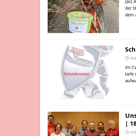
(as) 
der S
dem a
Sch
Mä
Im CV
tiefe
aufwa
Uns
| 1
Fe