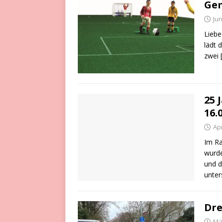
Ge
Jun
Liebe
lädt 
zwei
25 
16.
Apr
Im Ra
wurde
und d
unter
Dre
Mä