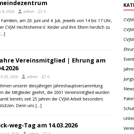
meindezentrum
KAT
i 8, 2026
admin
0
CVJM 
 Familien, am 20. Juni und 4. Juli, jeweils von 14 bis 17 Uhr,
der CVJM Hechtsheime.V. Kinder und ihre Eltern herzlich zu
CVJM
[…]
CVJM
Ehru
Even
Jahre Vereinsmitglied | Ehrung am
04.2026
Jahr
il 20, 2026
admin
0
Jungs
hmen unserer diesjährigen Jahreshauptversammlung
News
n die Mitglieder geehrt, die 2001 Vereinsmitglied wurden
Paten
amit bereits seit 25 Jahren die CVJM-Arbeit besonders
stützen. Denn uns
[…]
Schu
Unter
ck-weg-Tag am 14.03.2026
Verei
rz 14, 2026
admin
0