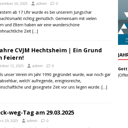
zember 20, 2025
admin
0
Gestern ab 17 Uhr wurde es bei unserem Jungschar
achtsmarkt richtig gemütlich. Gemeinsam mit vielen
rn und Eltern haben wir eine wunderschöne
ihnachtliche Zeit
[…]
Jahre CVJM Hechtsheim | Ein Grund
JAH
 Feiern!
tober 12, 2025
admin
0
Gott
Als unser Verein im Jahr 1990 gegründet wurde, war noch gar
(Offe
 absehbar, welch‘ aufregende, ereignisreiche,
nschaftliche und gesegnete Zeit vor uns liegen würde.
[…]
ck-weg-Tag am 29.03.2025
rz 29, 2025
admin
0