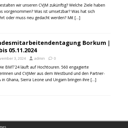
estalten wir unseren CVJM zukünftig? Welche Ziele haben
ns vorgenommen? Was ist umsetzbar? Was hat sich
hrt oder muss neu gedacht werden? Mit
[…]
ndesmitarbeitendentagung Borkum |
 bis 05.11.2024
vember 3, 2024
admin
0
Die BMT’24 läuft auf Hochtouren. 560 engagierte
rinnen und CVJMer aus dem Westbund und den Partner-
in Ghana, Sierra Leone und Ungarn bringen ihre
[…]
mes