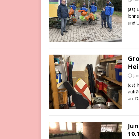
(as) 
lohne
und 
Gro
Hei
Ja
(as) 
aufrä
an. D
Ju
19.