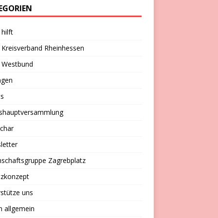
EGORIEN
hilft
 Kreisverband Rheinhessen
 Westbund
ngen
ts
eshauptversammlung
char
letter
schaftsgruppe Zagrebplatz
tzkonzept
stütze uns
n allgemein