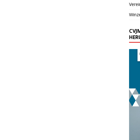
Verei
Winz
CVJ
HER