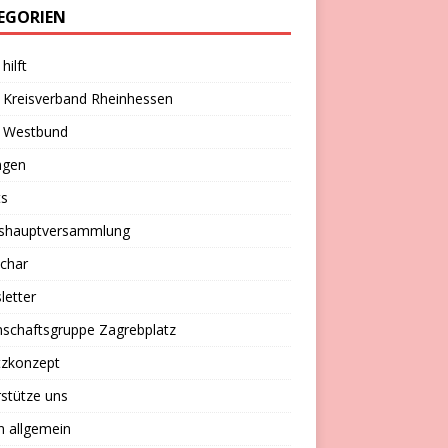
EGORIEN
hilft
 Kreisverband Rheinhessen
 Westbund
ngen
ts
eshauptversammlung
char
letter
schaftsgruppe Zagrebplatz
tzkonzept
stütze uns
n allgemein