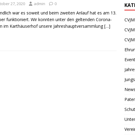
tober 27, 2020
admin
0
KAT
Endlich war es soweit und beim zweiten Anlauf hat es am 13.
er funktioniert. Wir konnten unter den geltenden Corona-
CVJM 
ln im Karthäuserhof unsere Jahreshauptversammlung
[…]
CVJM
CVJM
Ehru
Even
Jahr
Jungs
News
Paten
Schu
Unter
Verei