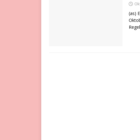
Ok
(as) 
Oktob
Rege