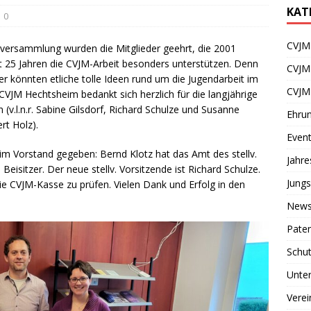
KAT
0
CVJM 
versammlung wurden die Mitglieder geehrt, die 2001
it 25 Jahren die CVJM-Arbeit besonders unterstützen. Denn
CVJM
er könnten etliche tolle Ideen rund um die Jugendarbeit im
CVJM
CVJM Hechtsheim bedankt sich herzlich für die langjährige
(v.l.n.r. Sabine Gilsdorf, Richard Schulze und Susanne
Ehru
rt Holz).
Even
 Vorstand gegeben: Bernd Klotz hat das Amt des stellv.
Jahr
eisitzer. Der neue stellv. Vorsitzende ist Richard Schulze.
Jungs
 die CVJM-Kasse zu prüfen. Vielen Dank und Erfolg in den
News
Paten
Schu
Unter
Verei