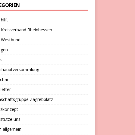
EGORIEN
hilft
 Kreisverband Rheinhessen
 Westbund
ngen
ts
eshauptversammlung
char
letter
schaftsgruppe Zagrebplatz
tzkonzept
stütze uns
n allgemein