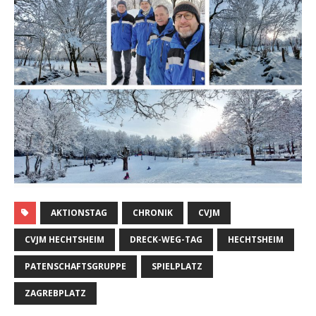
AKTIONSTAG
CHRONIK
CVJM
CVJM HECHTSHEIM
DRECK-WEG-TAG
HECHTSHEIM
PATENSCHAFTSGRUPPE
SPIELPLATZ
ZAGREBPLATZ