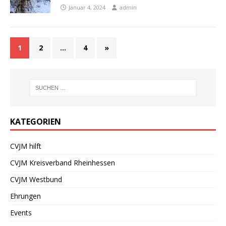
Januar 4, 2024
admin
1
2
…
4
»
KATEGORIEN
CVJM hilft
CVJM Kreisverband Rheinhessen
CVJM Westbund
Ehrungen
Events