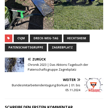
CVJM
DRECK-WEG-TAG
HECHTSHEIM
PATENSCHAFTSGRUPPE
ZAGREBPLATZ
ZURÜCK
Chronik 2023 | Das Aktions-Tagebuch der
Patenschaftsgruppe Zagrebplatz
WEITER
Bundesmitarbeitendentagung Borkum | 01. bis
05.11.2024
SCHREIBE DEN ERSTEN KOMMENTAR