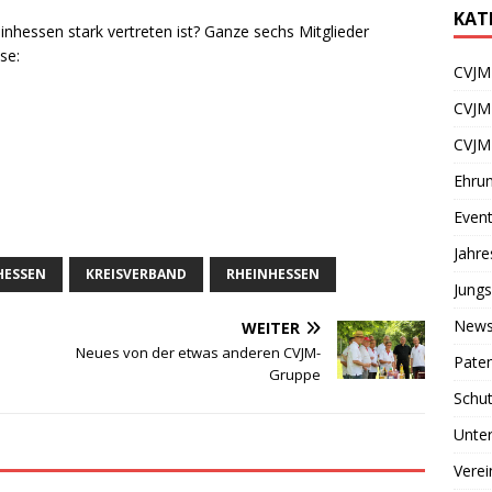
KAT
hessen stark vertreten ist? Ganze sechs Mitglieder
se:
CVJM 
CVJM
CVJM
Ehru
Even
Jahr
HESSEN
KREISVERBAND
RHEINHESSEN
Jungs
News
WEITER
Neues von der etwas anderen CVJM-
Paten
Gruppe
Schu
Unter
Verei