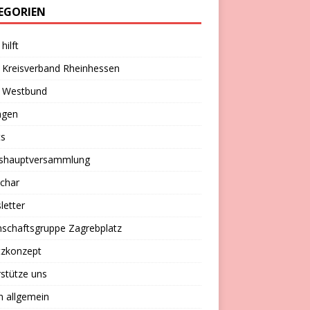
EGORIEN
hilft
 Kreisverband Rheinhessen
 Westbund
ngen
ts
eshauptversammlung
char
letter
schaftsgruppe Zagrebplatz
tzkonzept
stütze uns
n allgemein