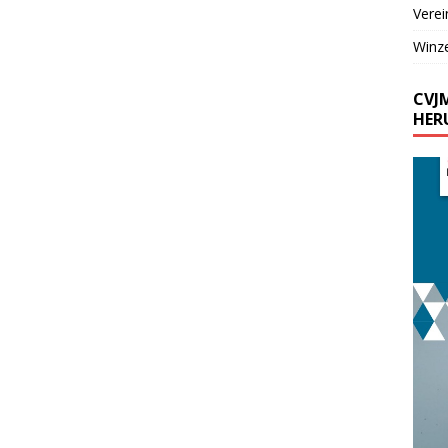
Verei
Winz
CVJ
HER