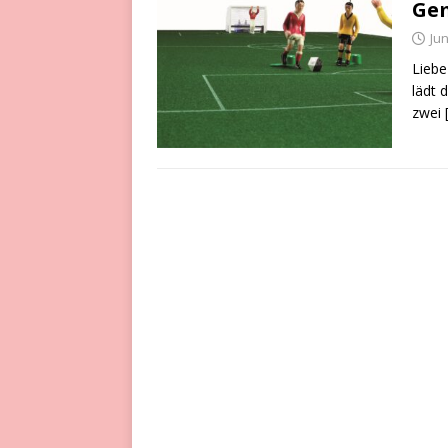
Ge
Jun
Liebe
lädt 
zwei