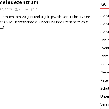
meindezentrum
KAT
i 8, 2026
admin
0
CVJM 
 Familien, am 20. Juni und 4. Juli, jeweils von 14 bis 17 Uhr,
der CVJM Hechtsheime.V. Kinder und ihre Eltern herzlich zu
CVJM
[…]
CVJM
Ehru
Even
Jahr
Jungs
News
Paten
Schu
Unter
Verei