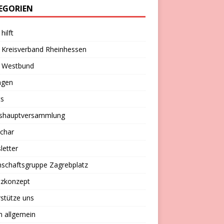
EGORIEN
hilft
 Kreisverband Rheinhessen
 Westbund
ngen
ts
eshauptversammlung
char
letter
schaftsgruppe Zagrebplatz
tzkonzept
stütze uns
n allgemein