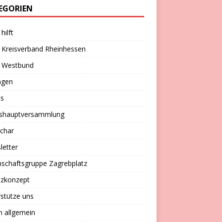
EGORIEN
hilft
 Kreisverband Rheinhessen
 Westbund
ngen
ts
eshauptversammlung
char
letter
schaftsgruppe Zagrebplatz
tzkonzept
stütze uns
n allgemein