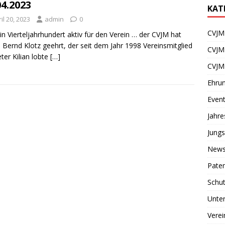
04.2023
KAT
il 20, 2023
admin
0
CVJM 
Ein Vierteljahrhundert aktiv für den Verein … der CVJM hat
 Bernd Klotz geehrt, der seit dem Jahr 1998 Vereinsmitglied
CVJM
eter Kilian lobte
[…]
CVJM
Ehru
Even
Jahr
Jungs
News
Paten
Schu
Unter
Verei