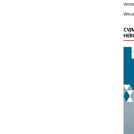
Verei
Winz
CVJ
HER