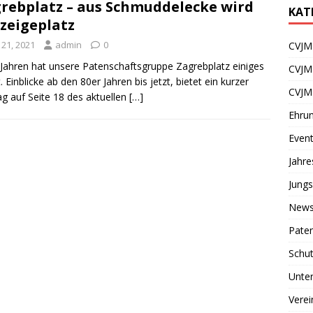
rebplatz – aus Schmuddelecke wird
KAT
zeigeplatz
i 21, 2021
admin
0
CVJM 
 Jahren hat unsere Patenschaftsgruppe Zagrebplatz einiges
CVJM
t. Einblicke ab den 80er Jahren bis jetzt, bietet ein kurzer
CVJM
ag auf Seite 18 des aktuellen
[…]
Ehru
Even
Jahr
Jungs
News
Paten
Schu
Unter
Verei