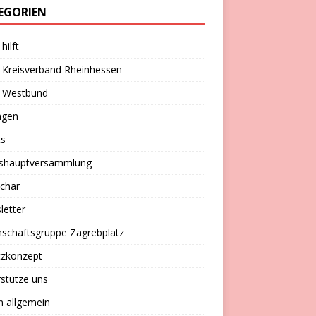
EGORIEN
hilft
 Kreisverband Rheinhessen
 Westbund
ngen
ts
eshauptversammlung
char
letter
schaftsgruppe Zagrebplatz
tzkonzept
stütze uns
n allgemein