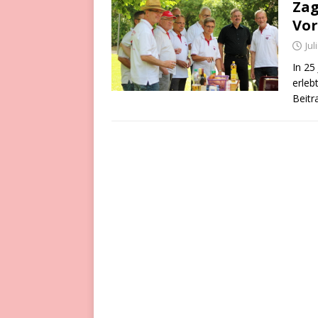
Zag
Vor
Jul
In 25
erleb
Beitr