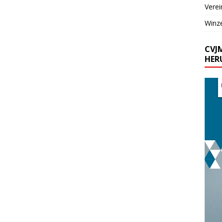
Verei
Winz
CVJ
HER