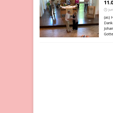
11.
Jun
(as) 
Dank-
Johan
Gotte