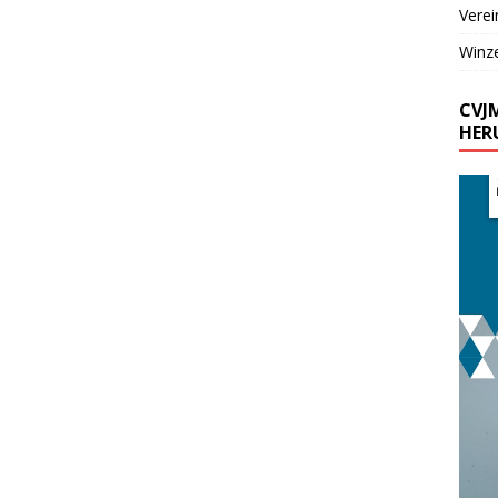
Verei
Winz
CVJ
HER