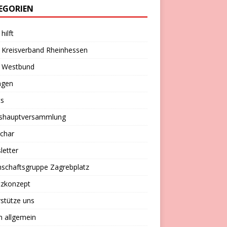
EGORIEN
hilft
 Kreisverband Rheinhessen
 Westbund
ngen
ts
eshauptversammlung
char
letter
schaftsgruppe Zagrebplatz
tzkonzept
stütze uns
n allgemein