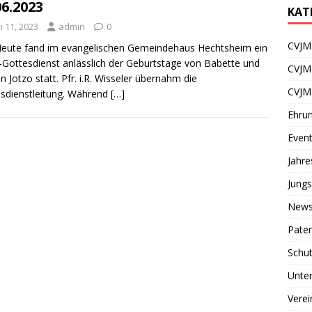
06.2023
KAT
i 11, 2023
admin
0
CVJM 
Heute fand im evangelischen Gemeindehaus Hechtsheim ein
Gottesdienst anlässlich der Geburtstage von Babette und
CVJM
n Jotzo statt. Pfr. i.R. Wisseler übernahm die
CVJM
sdienstleitung. Während
[…]
Ehru
Even
Jahr
Jungs
News
Paten
Schu
Unter
Verei